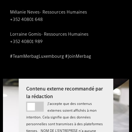
Mélanie Neves- Ressources Humaines
+352 40801 648
Lorraine Gomis- Ressources Humaines
+352 40801 989
#TeamMerbagLuxembourg #JoinMerbag
Contenu externe recommandé par
la rédaction
J'accepte que des contenus
externes soient affichés à mon
intention. Cela signifie que des données
personnelles sont transmises à des plateformes
tierces. _NOM DE L'ENTREPRISE n'a aucune