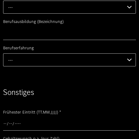
---
Berufsausbildung (Bezeichnung)
Berufserfahrung
---
Sonstiges
Frühester Eintritt (TT.MM.JJJJ)
*
Gehaltswunsch p.a. (nur Zahl)