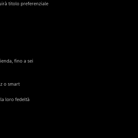
irà titolo preferenziale
o
ienda, fino a sei
nz o smart
 la loro fedeltà