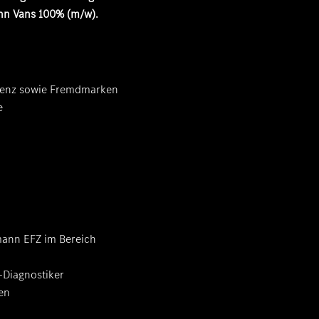
nn Vans 100% (m/w)
.
-Benz sowie Fremdmarken
e
ann EFZ im Bereich
-Diagnostiker
gen