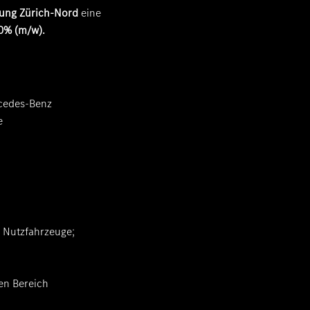
sung Zürich-Nord
eine
0% (m/w)
.
rcedes-Benz
e
 Nutzfahrzeuge;
en Bereich