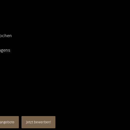
Wochen
agens
nangebote
Jetzt bewerben!